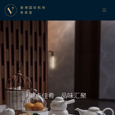
美点佳肴 品味汇聚